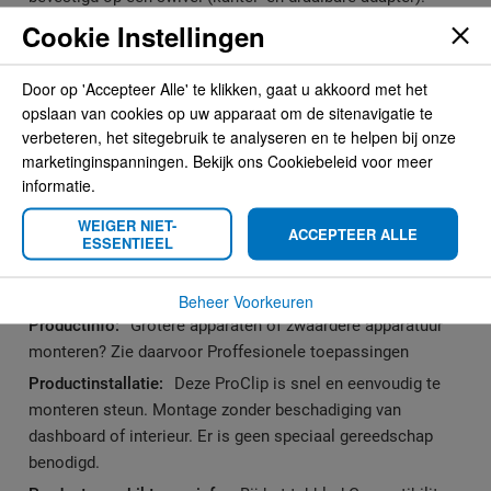
50x95x5 mm.
Cookie Instellingen
Meer informatie
Door op 'Accepteer Alle' te klikken, gaat u akkoord met het
opslaan van cookies op uw apparaat om de sitenavigatie te
Meer
Brodit
verbeteren, het sitegebruik te analyseren en te helpen bij onze
marketinginspanningen. Bekijk ons Cookiebeleid voor meer
informatie
7320282152284
informatie.
15,95
WEIGER NIET-
Montage accessoire
ACCEPTEER ALLE
ESSENTIEEL
zwart
AMPS
Beheer Voorkeuren
Grotere apparaten of zwaardere apparatuur
monteren? Zie daarvoor Proffesionele toepassingen
Deze ProClip is snel en eenvoudig te
monteren steun. Montage zonder beschadiging van
dashboard of interieur. Er is geen speciaal gereedschap
benodigd.