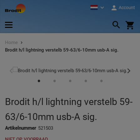
Ga
Account
naar
de
Zoek
All Brodit Standaard Assortiment
All Brodit Professional Assortiment
ProC
Toest
Burol
Lite 
inhoud
Home
Autohouders
Brodit Professional Holders
Hoof
Toest
2-We
Heav
Brodit h/l lightning verstelb 59-63/6-10mm usb-A sig.
Toestelhouders
Brodit Professional Mounting
Diver
Toest
Beta
Pedes
Ga
Ga
naar
naar
PDA'
Pede
het
het
einde
begin
Scan
Pijp-
Brodit h/l lightning verstelb 59-
van
van
de
de
63/6-10mm usb-A sig.
Table
Mount
afbeeldingen-
afbeeldingen-
gallerij
gallerij
Artikelnummer
521503
Print
Movec
NIET OP VOORRAAD