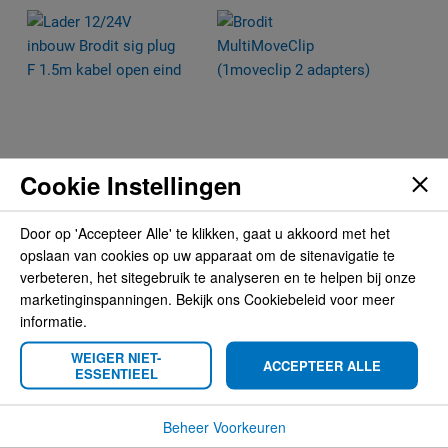
Cookie Instellingen
Door op 'Accepteer Alle' te klikken, gaat u akkoord met het
Lader 12/24V inbouw
Brodit MultiMoveClip
opslaan van cookies op uw apparaat om de sitenavigatie te
Brodit sig plug F 1.5m
(1moveclip 2 adapters)
verbeteren, het sitegebruik te analyseren en te helpen bij onze
kabel open eind
€ 8,95
marketinginspanningen. Bekijk ons Cookiebeleid voor meer
€ 9,95
informatie.
WEIGER NIET-
ACCEPTEER ALLE
ESSENTIEEL
Beheer Voorkeuren