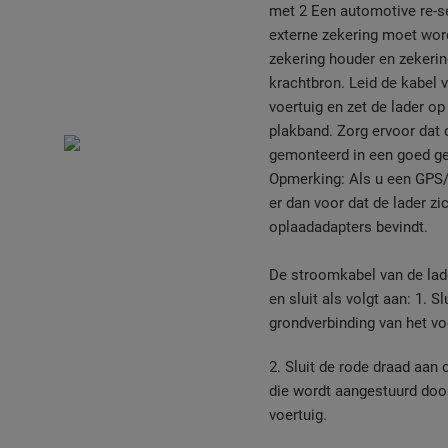
met 2 Een automotive re-se
externe zekering moet word
zekering houder en zekering
krachtbron. Leid de kabel 
voertuig en zet de lader o
plakband. Zorg ervoor dat 
gemonteerd in een goed gev
Opmerking: Als u een GPS/d
er dan voor dat de lader zi
oplaadadapters bevindt.
De stroomkabel van de lade
en sluit als volgt aan: 1. S
grondverbinding van het voe
2. Sluit de rode draad aan 
die wordt aangestuurd doo
voertuig.