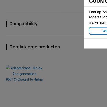
Cookie
Door op 'Ac
apparaat om 
marketingin
Compatibility
WE
Gerelateerde producten