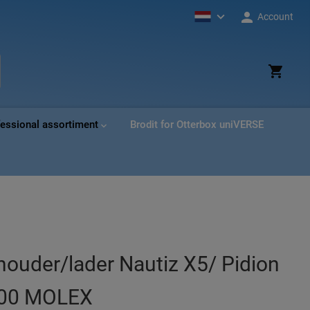
Account
ud
ek
fessional assortiment
Brodit for Otterbox uniVERSE
houder/lader Nautiz X5/ Pidion
000 MOLEX