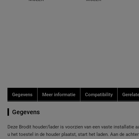
de
de
afbeeldingen-
afbeeldingen-
gallerij
gallerij
Gegevens
Meer informatie
Compatibility
Gerelat
Gegevens
Deze Brodit houder/lader is voorzien van een vaste installatie a
u het toestel in de houder plaatst, start het laden. Aan de achte