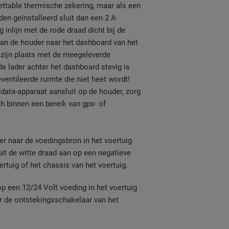
ttable thermische zekering, maar als een
en geïnstalleerd sluit dan een 2 A
 inlijn met de rode draad dicht bij de
van de houder naar het dashboard van het
p zijn plaats met de meegeleverde
de lader achter het dashboard stevig is
entileerde ruimte die niet heet wordt!
ata-apparaat aansluit op de houder, zorg
ch binnen een bereik van gps- of
r naar de voedingsbron in het voertuig
luit de witte draad aan op een negatieve
rtuig of het chassis van het voertuig.
op een 12/24 Volt voeding in het voertuig
r de ontstekingsschakelaar van het