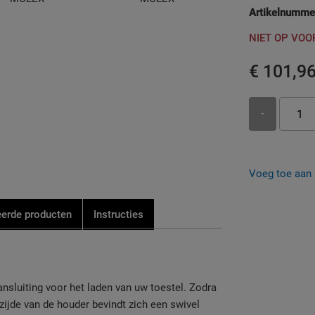
Artikelnumme
NIET OP VO
€ 101,9
-
Voeg toe aan b
eerde producten
Instructies
ansluiting voor het laden van uw toestel. Zodra
rzijde van de houder bevindt zich een swivel