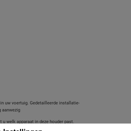
n uw voertuig. Gedetailleerde installatie-
ng aanwezig
kt u welk apparaat in deze houder past.