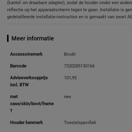
(kantel- en draaibare adapter), zodat de houder onder een ande
reflectie op het apparaatscherm tegen te gaan. Installatie is g
gedetailleerde installatie-instructies en is gemaakt van zwart AB
Meer informatie
Meer
Accessoiremerk
Brodit
informatie
Barcode
7320285130166
Adviesverkoopprijs
101,95
incl. BTW
met
nee
case/skin/boot/frame
?
Houder kenmerk
Toestelspecifiek