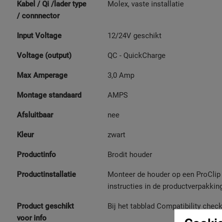
Kabel / Qi /lader type
Molex, vaste installatie
/ connnector
Input Voltage
12/24V geschikt
Voltage (output)
QC - QuickCharge
Max Amperage
3,0 Amp
Montage standaard
AMPS
Afsluitbaar
nee
Kleur
zwart
Productinfo
Brodit houder
Productinstallatie
Monteer de houder op een ProClip i
instructies in de productverpakki
Product geschikt
Bij het tabblad Compatibility chec
voor info