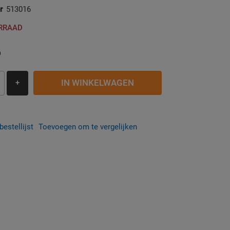
r
513016
ORRAAD
6
IN WINKELWAGEN
+
estellijst
Toevoegen om te vergelijken