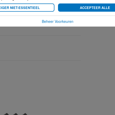
ng aanwezig
IGER NIET-ESSENTIEEL
ACCEPTEER ALLE
kt u welk apparaat in deze houder past.
Beheer Voorkeuren