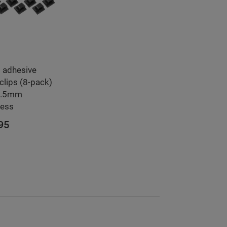
t adhesive
clips (8-pack)
3.5mm
ness
,95
WINKELWAGEN