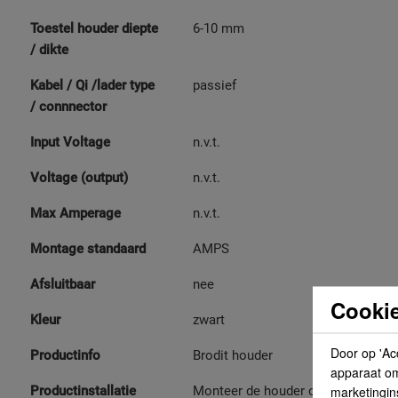
Toestel houder diepte
6-10 mm
/ dikte
Kabel / Qi /lader type
passief
/ connnector
Input Voltage
n.v.t.
Voltage (output)
n.v.t.
Max Amperage
n.v.t.
Montage standaard
AMPS
Afsluitbaar
nee
Cookie
Kleur
zwart
Door op 'Ac
Productinfo
Brodit houder
apparaat om 
marketingin
Productinstallatie
Monteer de houder op een ProClip i