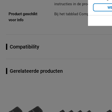
instructies in de productverpakki
WE
Product geschikt
Bij het tabblad Compatibility chec
voor info
Compatibility
Gerelateerde producten