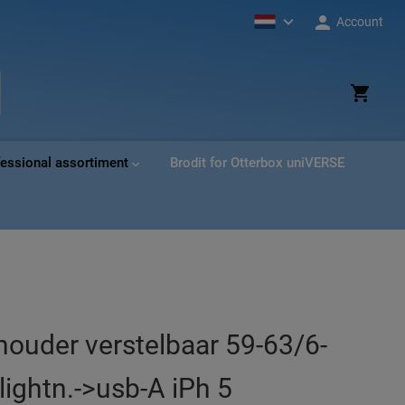
Account
ud
ek
fessional assortiment
Brodit for Otterbox uniVERSE
houder verstelbaar 59-63/6-
ightn.->usb-A iPh 5