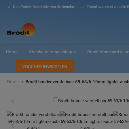
De officiele Brodit site van de Benelux
Totaal overzicht van alle 
Home
Standaard toepassingen
Brodit standaard ass
VOUCHER INWISSELEN
Home
Brodit houder verstelbaar 59-63/6-10mm lightn.->usb
Ga
Ga
naar
naar
het
het
einde
begin
van
van