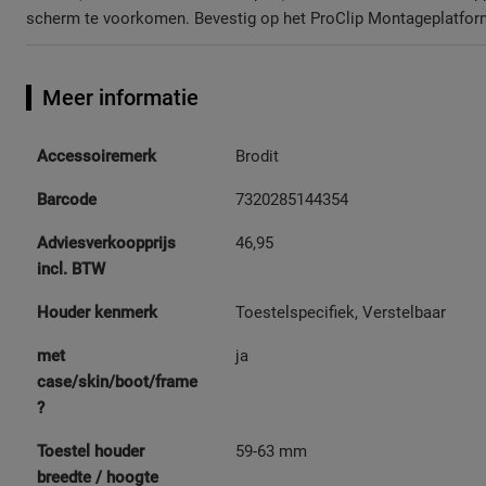
scherm te voorkomen. Bevestig op het ProClip Montageplatfor
Meer informatie
Meer
Accessoiremerk
Brodit
informatie
Barcode
7320285144354
Adviesverkoopprijs
46,95
incl. BTW
Houder kenmerk
Toestelspecifiek, Verstelbaar
met
ja
case/skin/boot/frame
?
Toestel houder
59-63 mm
breedte / hoogte