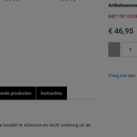
Artikelnumme
NIET OP VO
€ 46,95
-
Voeg toe aan b
eerde producten
Instructies
de houder te schuiven en recht omhoog uit de