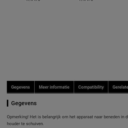
de
de
afbeeldingen-
afbeeldingen-
gallerij
gallerij
Gegevens
Meer informatie
Compatibility
Gerelat
Gegevens
Opmerking! Het is belangrijk om het apparaat naar beneden in 
houder te schuiven.