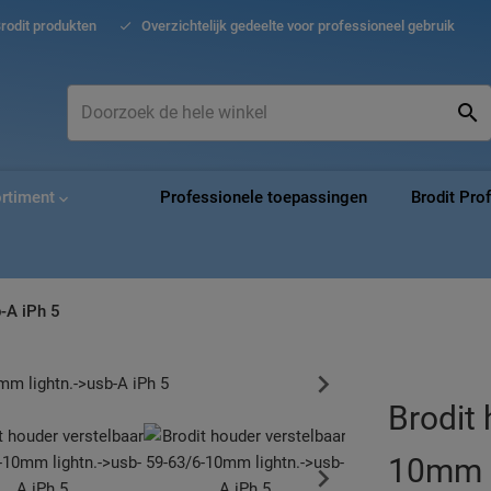
Ga
Brodit produkten
Overzichtelijk gedeelte voor professioneel gebruik
naar
de
inho
Zoek
Zo
ortiment
Professionele toepassingen
Brodit Pro
-A iPh 5
Brodit 
10mm l