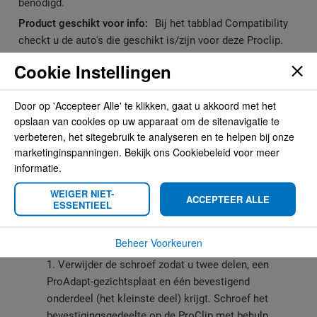
benodigd.
Bij het tabblad Compatibility
checkt u de auto's die geschikt is/zijn voor deze Proclip.
Cookie Instellingen
Compatibility
Door op 'Accepteer Alle' te klikken, gaat u akkoord met het
opslaan van cookies op uw apparaat om de sitenavigatie te
verbeteren, het sitegebruik te analyseren en te helpen bij onze
marketinginspanningen. Bekijk ons Cookiebeleid voor meer
Instructies
informatie.
WEIGER NIET-
ACCEPTEER ALLE
ESSENTIEEL
ProAdapt is ontworpen om te worden
gemonteerd met het ProClip montageplatform.
Beheer Voorkeuren
1. Verwijder de schroef zodat u twee delen, een
ProAdapt-gezichtsplaat en één bevestigend
onderdeel (het kleinste deel) krijgt. Schroef het
bevestigingsgedeelte op de ProClip met behulp