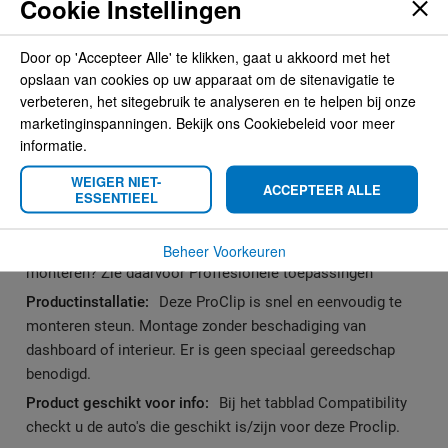
Cookie Instellingen
Meer informatie
Door op 'Accepteer Alle' te klikken, gaat u akkoord met het
Meer
Brodit
opslaan van cookies op uw apparaat om de sitenavigatie te
informatie
verbeteren, het sitegebruik te analyseren en te helpen bij onze
7320282155780
marketinginspanningen. Bekijk ons Cookiebeleid voor meer
8,95
informatie.
Montage accessoire
WEIGER NIET-
ACCEPTEER ALLE
zwart
ESSENTIEEL
AMPS
Grotere apparaten of zwaardere apparatuur
Beheer Voorkeuren
monteren? Zie daarvoor Proffesionele toepassingen
Deze ProClip is snel en eenvoudig te
monteren steun. Montage zonder beschadiging van
dashboard of interieur. Er is geen speciaal gereedschap
benodigd.
Bij het tabblad Compatibility
checkt u de auto's die geschikt is/zijn voor deze Proclip.