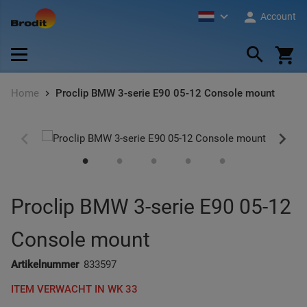
Ga
Account
naar
de
Zoek
All Brodit Standaard Assortiment
All Brodit Professional Assortiment
ProC
Toest
Burol
Lite 
inhoud
Home
Proclip BMW 3-serie E90 05-12 Console mount
Autohouders
Brodit Professional Holders
Hoof
Toest
2-We
Heav
Toestelhouders
Brodit Professional Mounting
Diver
Toest
Beta
Pedes
Ga
Ga
naar
naar
het
het
PDA'
Pede
einde
begin
Proclip BMW 3-serie E90 05-12
van
van
Scan
Pijp-
de
de
Console mount
afbeeldingen-
afbeeldingen-
Table
Mount
gallerij
gallerij
Artikelnummer
833597
ITEM VERWACHT IN WK 33
Print
Movec