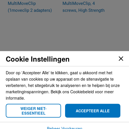
Cookie Instellingen
Brodit MultiMoveClip
Brodit MultiMoveClip, 4
(1moveclip 2 adapters)
screws, High Strength
Door op 'Accepteer Alle' te klikken, gaat u akkoord met het
€ 8,95
€ 15,95
opslaan van cookies op uw apparaat om de sitenavigatie te
verbeteren, het sitegebruik te analyseren en te helpen bij onze
marketinginspanningen. Bekijk ons Cookiebeleid voor meer
informatie.
WEIGER NIET-
ACCEPTEER ALLE
ESSENTIEEL
Beheer Voorkeuren