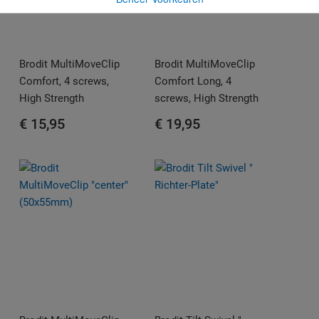
Brodit MultiMoveClip
Brodit MultiMoveClip
Comfort, 4 screws,
Comfort Long, 4
High Strength
screws, High Strength
€ 15,95
€ 19,95