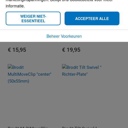
informatie.
WEIGER NIET-
ACCEPTEER ALLE
ESSENTIEEL
Brodit MultiMoveClip
Brodit MultiMoveClip
Comfort, 4 screws,
Comfort Long, 4
Beheer Voorkeuren
High Strength
screws, High Strength
€ 15,95
€ 19,95