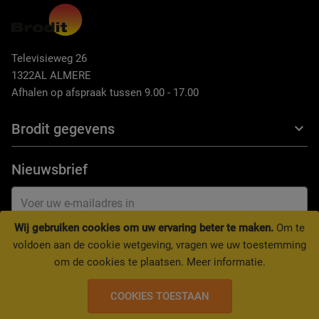
Televisieweg 26
1322AL ALMERE
Afhalen op afspraak tussen 9.00 - 17.00
Brodit gegevens
Nieuwsbrief
Wij gebruiken cookies om uw ervaring beter te maken.
Om te
INSCHRIJVEN
voldoen aan de cookie wetgeving, vragen we uw toestemming
om de cookies te plaatsen.
Meer informatie
.
COOKIES TOESTAAN
Copyright © 2020 Brodit