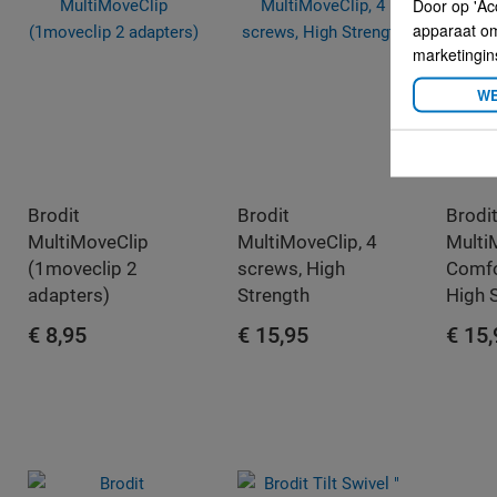
Door op 'Ac
apparaat om 
marketingin
WE
Brodit
Brodit
Brodi
MultiMoveClip
MultiMoveClip, 4
Multi
(1moveclip 2
screws, High
Comfo
adapters)
Strength
High 
€ 8,95
€ 15,95
€ 15
IN WINKELWAGEN
IN WINKELWAGEN
IN 