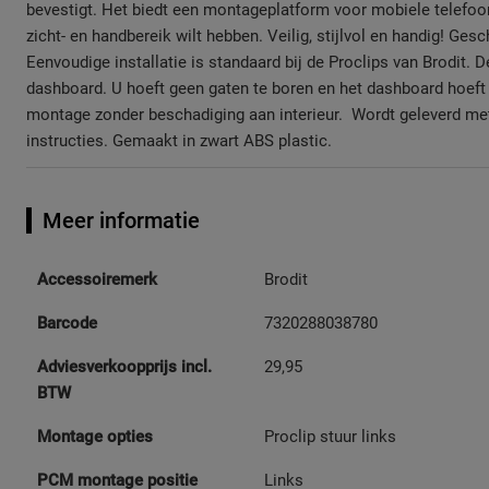
bevestigt. Het biedt een montageplatform voor mobiele telefoo
zicht- en handbereik wilt hebben. Veilig, stijlvol en handig! Ges
Eenvoudige installatie is standaard bij de Proclips van Brodit. D
dashboard. U hoeft geen gaten te boren en het dashboard hoef
montage zonder beschadiging aan interieur. Wordt geleverd met 
instructies. Gemaakt in zwart ABS plastic.
Meer informatie
Meer
Accessoiremerk
Brodit
informatie
Barcode
7320288038780
Adviesverkoopprijs incl.
29,95
BTW
Montage opties
Proclip stuur links
PCM montage positie
Links