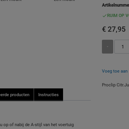
Artikelnumme
RUIM OP 
€ 27,95
-
Voeg toe aan b
Proclip Citr.
eerde producten
Instructies
 op of nabij de A-stijl van het voertuig