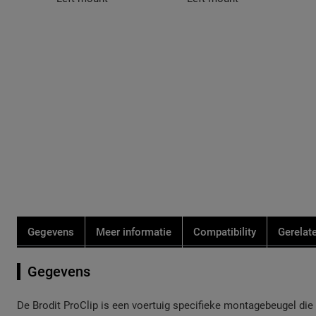
de
de
afbeeldingen-
afbeeldingen-
gallerij
gallerij
Gegevens
Meer informatie
Compatibility
Gerelat
Gegevens
De Brodit ProClip is een voertuig specifieke montagebeugel die u