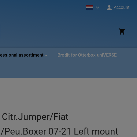
Account
ud
ek
fessional assortiment
Brodit for Otterbox uniVERSE
 Citr.Jumper/Fiat
/Peu.Boxer 07-21 Left mount