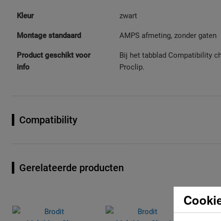
Kleur
zwart
Montage standaard
AMPS afmeting, zonder gaten
Product geschikt voor
Bij het tabblad Compatibility c
info
Proclip.
Compatibility
Gerelateerde producten
Cookie