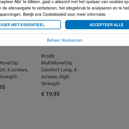
cepteer Alle' te klikken, gaat u akkoord met het opslaan van cookies o
de sitenavigatie te verbeteren, het sitegebruik te analyseren en te he
spanningen. Bekijk ons Cookiebeleid voor meer informatie.
IGER NIET-ESSENTIEEL
ACCEPTEER ALLE
Beheer Voorkeuren
t
Brodit
MoveClip
MultiMoveClip
rt, 4 screws,
Comfort Long, 4
Strength
screws, High
Strength
,95
€ 19,95
WINKELWAGEN
IN WINKELWAGEN