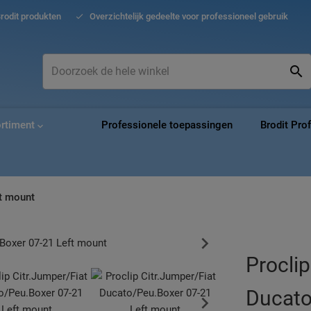
Ga
Brodit produkten
Overzichtelijk gedeelte voor professioneel gebruik
naar
de
inho
Zoek
Zo
ortiment
Professionele toepassingen
Brodit Pro
ft mount
Proclip
Ducato