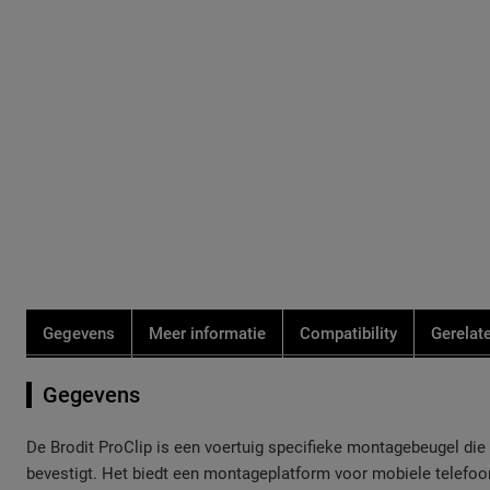
de
de
afbeeldingen-
afbeeldingen-
gallerij
gallerij
Gegevens
Meer informatie
Compatibility
Gerelat
Gegevens
De Brodit ProClip is een voertuig specifieke montagebeugel die u
bevestigt. Het biedt een montageplatform voor mobiele telefoo