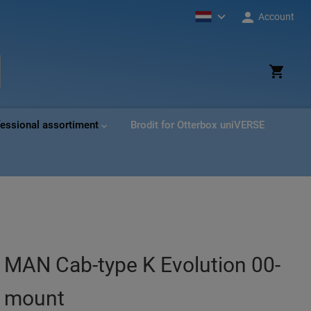
Account
ud
ek
fessional assortiment
Brodit for Otterbox uniVERSE
p MAN Cab-type K Evolution 00-
t mount