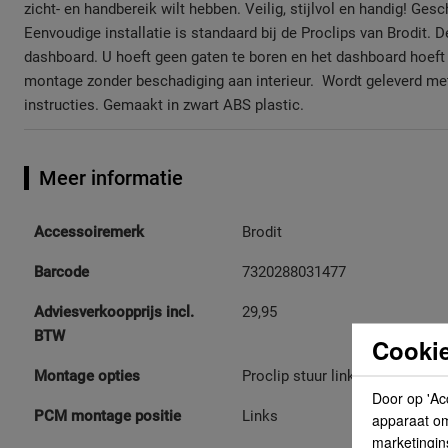
zicht- en handbereik wilt hebben. Veilig, stijlvol en handig! Ges
Eenvoudige installatie is standaard bij de Proclips van Brodit. D
dashboard. U hoeft geen gaten te boren en het dashboard hoef
montage zonder beschadiging aan interieur. Wordt geleverd met 
instructies. Gemaakt in zwart ABS plastic.
Meer informatie
Meer
Accessoiremerk
Brodit
informatie
Barcode
7320288031477
Adviesverkoopprijs incl.
29,95
BTW
Cookie
Montage opties
Proclip stuur links
Door op 'Ac
PCM montage positie
Links
apparaat om 
marketingin