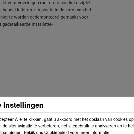
chikt voor voertuigen met stuur aan linkerzijde!
e beugel klikt op zijn plaats in de vorm van het
t niet te worden gedemonteerd, gemaakt voor
gedetailleerde installatie-
 Instellingen
cepteer Alle' te klikken, gaat u akkoord met het opslaan van cookies o
de sitenavigatie te verbeteren, het sitegebruik te analyseren en te he
spanningen. Bekijk ons Cookiebeleid voor meer informatie.