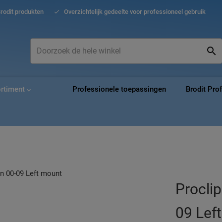
Ga
Brodit produkten
Overzichtelijk gedeelte voor professioneel gebruik
naar
de
inho
Zoek
Zo
ortiment
Professionele toepassingen
Brodit Pro
Procli
09 Lef