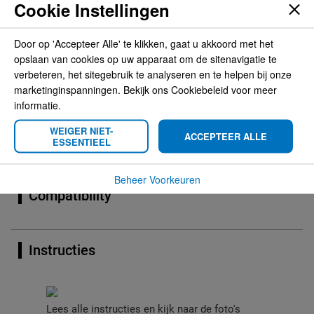
Cookie Instellingen
29,95
Proclip stuur links
Door op 'Accepteer Alle' te klikken, gaat u akkoord met het
opslaan van cookies op uw apparaat om de sitenavigatie te
Links
verbeteren, het sitegebruik te analyseren en te helpen bij onze
zwart
marketinginspanningen. Bekijk ons Cookiebeleid voor meer
AMPS afmeting, zonder gaten
informatie.
Bij het tabblad Compatibility
WEIGER NIET-
ACCEPTEER ALLE
checkt u de auto's die geschikt is/zijn voor deze Proclip.
ESSENTIEEL
Beheer Voorkeuren
Compatibility
Instructies
Lees alle instructies en kijk naar de foto's