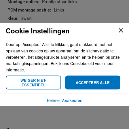
Proclip stuur links
Links
zwart
AMPS afmeting, zonder gaten
Cookie Instellingen
Bij het tabblad Compatibility
checkt u de auto's die geschikt is/zijn voor deze Proclip.
Door op 'Accepteer Alle' te klikken, gaat u akkoord met het
opslaan van cookies op uw apparaat om de sitenavigatie te
verbeteren, het sitegebruik te analyseren en te helpen bij onze
marketinginspanningen. Bekijk ons Cookiebeleid voor meer
Compatibility
informatie.
WEIGER NIET-
ACCEPTEER ALLE
ESSENTIEEL
Gerelateerde producten
Beheer Voorkeuren