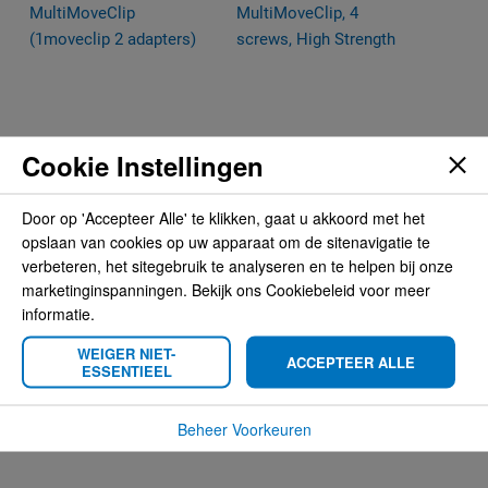
Cookie Instellingen
Door op 'Accepteer Alle' te klikken, gaat u akkoord met het
Brodit MultiMoveClip
Brodit MultiMoveClip, 4
opslaan van cookies op uw apparaat om de sitenavigatie te
(1moveclip 2 adapters)
screws, High Strength
verbeteren, het sitegebruik te analyseren en te helpen bij onze
€ 8,95
€ 15,95
marketinginspanningen. Bekijk ons Cookiebeleid voor meer
informatie.
WEIGER NIET-
ACCEPTEER ALLE
ESSENTIEEL
Beheer Voorkeuren