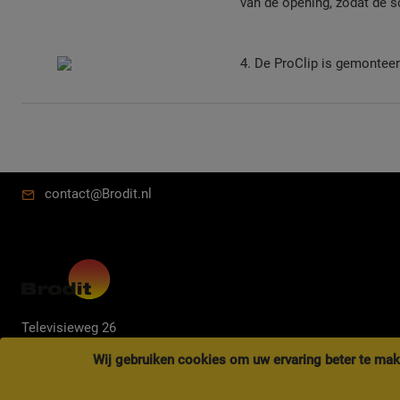
van de opening, zodat de s
4. De ProClip is gemonteer
contact@Brodit.nl
Televisieweg 26
1322AL ALMERE
Wij gebruiken cookies om uw ervaring beter te mak
Afhalen op afspraak tussen 9.00 - 17.00