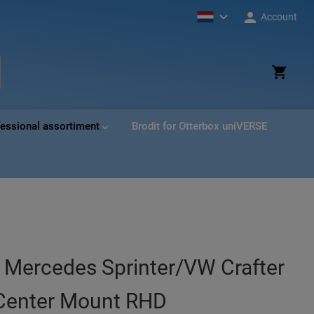
Account
ud
ek
fessional assortiment
Brodit for Otterbox uniVERSE
p Mercedes Sprinter/VW Crafter
Center Mount RHD