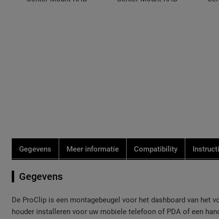
de
de
afbeeldingen-
afbeeldingen-
gallerij
gallerij
Gegevens
Meer informatie
Compatibility
Instruct
Gegevens
De ProClip is een montagebeugel voor het dashboard van het voe
houder installeren voor uw mobiele telefoon of PDA of een handsf