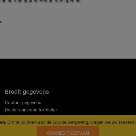
chuine rand gaat helemaal in de opening.
d.
Brodit gegevens
Contact gegevens
Dealer aanvraag formulier
Algemene voorwaarden Brodit
en.
Om te voldoen aan de cookie wetgeving, vragen we uw toestem
Privacy reglement
COOKIES TOESTAAN