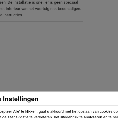
en. De installatie is snel, er is geen speciaal
t interieur van het voertuig niet beschadigen.
e instructies.
 Instellingen
cepteer Alle' te klikken, gaat u akkoord met het opslaan van cookies o
de sitenavigatie te verbeteren, het sitegebruik te analyseren en te he