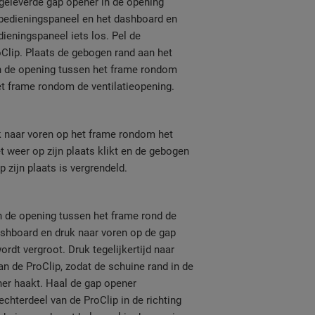
geleverde gap opener in de opening
 bedieningspaneel en het dashboard en
dieningspaneel iets los. Pel de
Clip. Plaats de gebogen rand aan het
in de opening tussen het frame rondom
t frame rondom de ventilatieopening.
k naar voren op het frame rondom het
t weer op zijn plaats klikt en de gebogen
p zijn plaats is vergrendeld.
n de opening tussen het frame rond de
ashboard en druk naar voren op de gap
rdt vergroot. Druk tegelijkertijd naar
an de ProClip, zodat de schuine rand in de
er haakt. Haal de gap opener
echterdeel van de ProClip in de richting