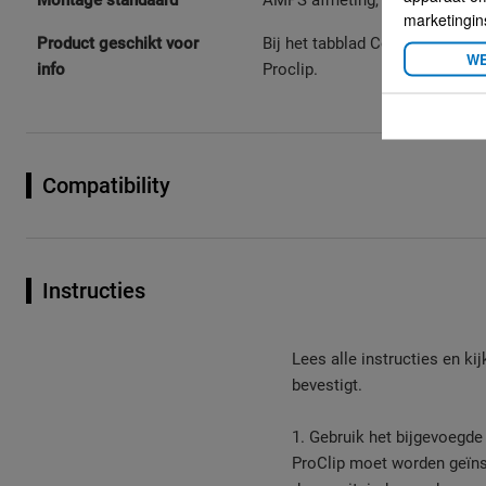
Montage standaard
AMPS afmeting, zonder gaten
marketingin
Product geschikt voor
Bij het tabblad Compatibility c
WE
info
Proclip.
Compatibility
Instructies
Lees alle instructies en ki
bevestigt.
1. Gebruik het bijgevoegd
ProClip moet worden geïns