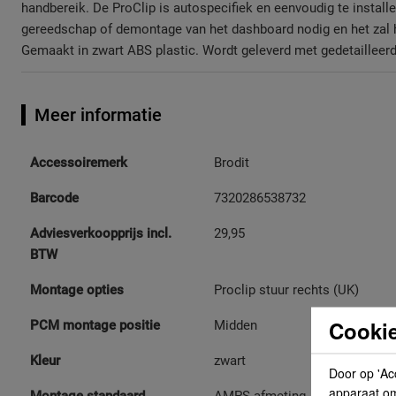
handbereik. De ProClip is autospecifiek en eenvoudig te installer
gereedschap of demontage van het dashboard nodig en het zal he
Gemaakt in zwart ABS plastic. Wordt geleverd met gedetailleerd
Meer informatie
Meer
Accessoiremerk
Brodit
informatie
Barcode
7320286538732
Adviesverkoopprijs incl.
29,95
BTW
Montage opties
Proclip stuur rechts (UK)
Cookie
PCM montage positie
Midden
Kleur
zwart
Door op 'Ac
apparaat om 