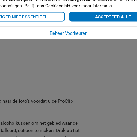
spanningen. Bekijk ons Cookiebeleid voor meer informatie.
heckt u de auto's die geschikt is/zijn voor deze
IGER NIET-ESSENTIEEL
ACCEPTEER ALLE
Beheer Voorkeuren
jk naar de foto's voordat u de ProClip
e alcoholkussen om het gebied waar de
talleerd, schoon te maken. Druk op het