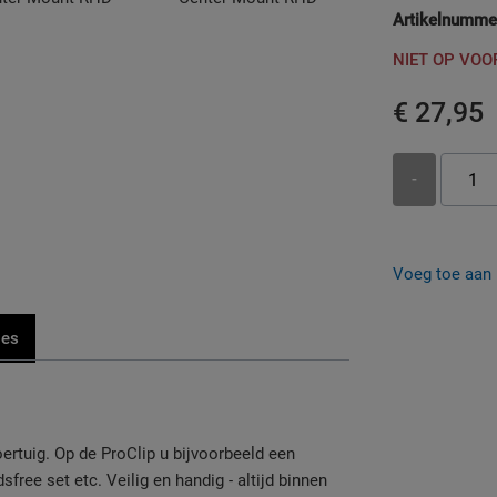
Artikelnumme
NIET OP VO
€ 27,95
-
Voeg toe aan b
ies
rtuig. Op de ProClip u bijvoorbeeld een
ree set etc. Veilig en handig - altijd binnen