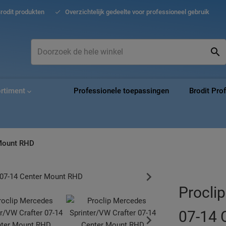
Ga
Brodit produkten
Overzichtelijk gedeelte voor professioneel gebruik
naar
de
inho
Zoek
Zo
ortiment
Professionele toepassingen
Brodit Pro
 Mount RHD
Procli
07-14 