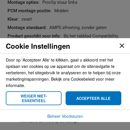
Proclip stuur links
Midden
zwart
AMPS afmeting, zonder gaten
Bij het tabblad Compatibility
checkt u de auto's die geschikt is/zijn voor deze Proclip.
Cookie Instellingen
Door op 'Accepteer Alle' te klikken, gaat u akkoord met het
opslaan van cookies op uw apparaat om de sitenavigatie te
Compatibility
verbeteren, het sitegebruik te analyseren en te helpen bij onze
marketinginspanningen. Bekijk ons Cookiebeleid voor meer
informatie.
Instructies
WEIGER NIET-
ACCEPTEER ALLE
ESSENTIEEL
Lees alle instructies en kijk naar de foto's
Beheer Voorkeuren
voordat u de ProClip bevestigt.