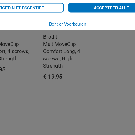
IGER NIET-ESSENTIEEL
ACCEPTEER ALLE
Beheer Voorkeuren
t
Brodit
MoveClip
MultiMoveClip
rt, 4 screws,
Comfort Long, 4
Strength
screws, High
Strength
,95
€ 19,95
WINKELWAGEN
IN WINKELWAGEN