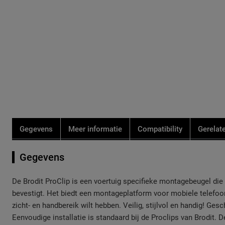
de
de
afbeeldingen-
afbeeldingen-
gallerij
gallerij
Gegevens
Meer informatie
Compatibility
Gerelat
Gegevens
De Brodit ProClip is een voertuig specifieke montagebeugel die u
bevestigt. Het biedt een montageplatform voor mobiele telefoo
zicht- en handbereik wilt hebben. Veilig, stijlvol en handig! Ges
Eenvoudige installatie is standaard bij de Proclips van Brodit. D