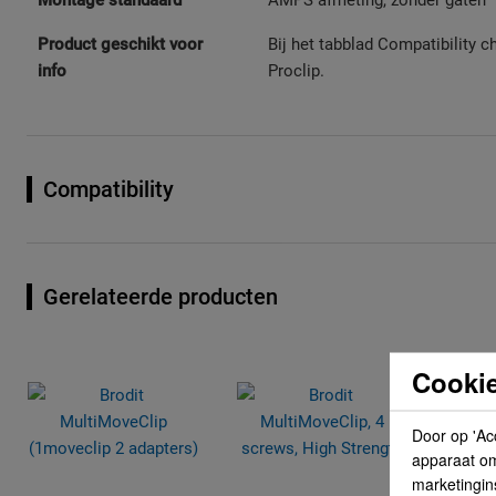
Montage standaard
AMPS afmeting, zonder gaten
Product geschikt voor
Bij het tabblad Compatibility c
info
Proclip.
Compatibility
Gerelateerde producten
Cookie
Door op 'Ac
apparaat om 
marketingin