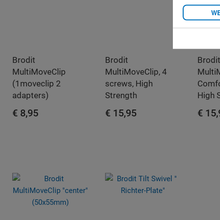
WE
Brodit
Brodit
Brodi
MultiMoveClip
MultiMoveClip, 4
Multi
(1moveclip 2
screws, High
Comfo
adapters)
Strength
High 
€ 8,95
€ 15,95
€ 15
IN WINKELWAGEN
IN WINKELWAGEN
IN 