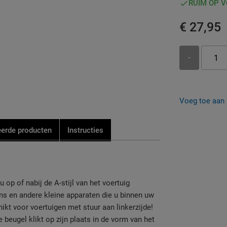
RUIM OP 
€ 27,95
-
Voeg toe aan b
eerde producten
Instructies
 op of nabij de A-stijl van het voertuig
ns en andere kleine apparaten die u binnen uw
chikt voor voertuigen met stuur aan linkerzijde!
e beugel klikt op zijn plaats in de vorm van het