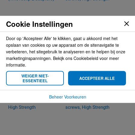
Cookie Instellingen
Door op 'Accepteer Alle' te klikken, gaat u akkoord met het
opslaan van cookies op uw apparaat om de sitenavigatie te
Brodit MultiMoveClip
Brodit MultiMoveClip, 4
verbeteren, het sitegebruik te analyseren en te helpen bij onze
(1moveclip 2 adapters)
screws, High Strength
marketinginspanningen. Bekijk ons Cookiebeleid voor meer
informatie.
€ 8,95
€ 15,95
WEIGER NIET-
ACCEPTEER ALLE
ESSENTIEEL
Beheer Voorkeuren